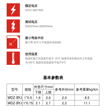
额定电压
UO/U 450/750V
测试电压
2500V/5min 2500V/5min
最小弯曲半径
最小弯 应不小于电缆外径的8倍。
使用温度
电缆长期工作温度不低于-15℃ 电缆导体长期允许工作温度
为105℃ 电缆安装温度应不低于0℃
基本参数表
外形尺寸mm
型号
规格
参考外径mm
参考重量kg/km
下限
上限
WDZ-BYJ
1*0.5
1.9
2.6
2.0
8.5
WDZ-BYJ
1*0.75
2.1
2.7
2.2
11.1