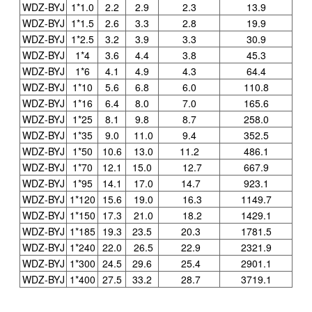
WDZ-BYJ
1*1.0
2.2
2.9
2.3
13.9
WDZ-BYJ
1*1.5
2.6
3.3
2.8
19.9
WDZ-BYJ
1*2.5
3.2
3.9
3.3
30.9
WDZ-BYJ
1*4
3.6
4.4
3.8
45.3
WDZ-BYJ
1*6
4.1
4.9
4.3
64.4
WDZ-BYJ
1*10
5.6
6.8
6.0
110.8
WDZ-BYJ
1*16
6.4
8.0
7.0
165.6
WDZ-BYJ
1*25
8.1
9.8
8.7
258.0
WDZ-BYJ
1*35
9.0
11.0
9.4
352.5
WDZ-BYJ
1*50
10.6
13.0
11.2
486.1
WDZ-BYJ
1*70
12.1
15.0
12.7
667.9
WDZ-BYJ
1*95
14.1
17.0
14.7
923.1
WDZ-BYJ
1*120
15.6
19.0
16.3
1149.7
WDZ-BYJ
1*150
17.3
21.0
18.2
1429.1
WDZ-BYJ
1*185
19.3
23.5
20.3
1781.5
WDZ-BYJ
1*240
22.0
26.5
22.9
2321.9
WDZ-BYJ
1*300
24.5
29.6
25.4
2901.1
WDZ-BYJ
1*400
27.5
33.2
28.7
3719.1